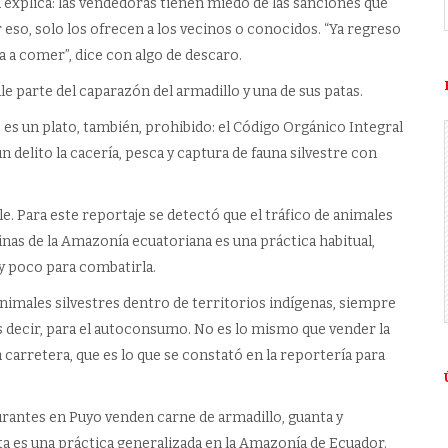
ta explica: las vendedoras tienen miedo de las sanciones que
eso, solo los ofrecen a los vecinos o conocidos. “Ya regreso
a a comer”, dice con algo de descaro.
le parte del caparazón del armadillo y una de sus patas.
 es un plato, también, prohibido: el Código Orgánico Integral
un delito la cacería, pesca y captura de fauna silvestre con
. Para este reportaje se detectó que el tráfico de animales
inas de la Amazonía ecuatoriana es una práctica habitual,
uy poco para combatirla.
nimales silvestres dentro de territorios indígenas, siempre
 es decir, para el autoconsumo. No es lo mismo que vender la
la carretera, que es lo que se constató en la reportería para
rantes en Puyo venden carne de armadillo, guanta y
a es una práctica generalizada en la Amazonía de Ecuador.