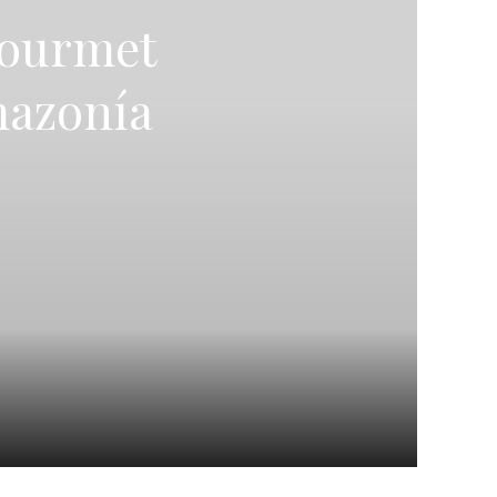
 gourmet
mazonía