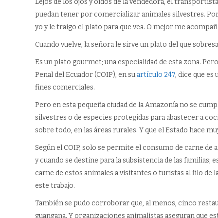
Lejos de los ojos y oídos de la vendedora, el transportis
puedan tener por comercializar animales silvestres. Por 
yo y le traigo el plato para que vea. O mejor me acompañ
Cuando vuelve, la señora le sirve un plato del que sobresa
Es un plato gourmet; una especialidad de esta zona. Pero
Penal del Ecuador (COIP), en su
artículo 247
, dice que es 
fines comerciales.
Pero en esta pequeña ciudad de la Amazonía no se cumple
silvestres o de especies protegidas para abastecer a coc
sobre todo, en las áreas rurales. Y que el Estado hace m
Según el COIP, solo se permite el consumo de carne de a
y cuando se destine para la subsistencia de las familias;
carne de estos animales a visitantes o turistas al filo de 
este trabajo.
También se pudo corroborar que, al menos, cinco restau
guangana. Y organizaciones animalistas aseguran que est