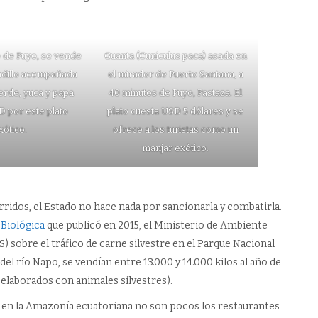
 de Puyo, se vende
Guanta (Cuniculus paca) asada en
adillo acompañada
el mirador de Puerto Santana, a
erde, yuca y papa
40 minutos de Puyo, Pastaza. El
D por este plato
plato cuesta USD 5 dólares y se
xótico.
ofrece a los turistas como un
manjar exótico.
rridos, el Estado no hace nada por sancionarla y combatirla.
 Biológica
que publicó en 2015, el Ministerio de Ambiente
S) sobre el tráfico de carne silvestre en el Parque Nacional
del río Napo, se vendían entre 13.000 y 14.000 kilos al año de
elaborados con animales silvestres).
y en la Amazonía ecuatoriana no son pocos los restaurantes