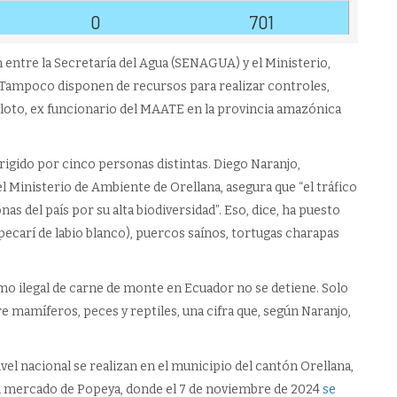
 entre la Secretaría del Agua (SENAGUA) y el Ministerio,
l. Tampoco disponen de recursos para realizar controles,
aloto, ex funcionario del MAATE en la provincia amazónica
irigido por cinco personas distintas. Diego Naranjo,
 el Ministerio de Ambiente de Orellana, asegura que “el tráfico
as del país por su alta biodiversidad”. Eso, dice, ha puesto
pecarí de labio blanco), puercos saínos, tortugas charapas
mo ilegal de carne de monte en Ecuador no se detiene. Solo
 mamíferos, peces y reptiles, una cifra que, según Naranjo,
el nacional se realizan en el municipio del cantón Orellana,
 el mercado de Popeya, donde el 7 de noviembre de 2024
se