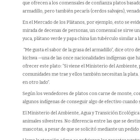
que ofrecen a los comensales de confianza platos basado
armadillo, pero también pecarís (cerdos salvajes), venad
En el Mercado de los Plátanos, por ejemplo, esto se evide
mirada de decenas de personas, un comensal se sirve u
yuca, plátano verde y papa china (un tubérculo similar a l
“Me gusta el sabor de la grasa del armadillo”, dice otro 
kichwa —una de las once nacionalidades indígenas que h
ofrecer este plato: “Si viene el Ministerio del Ambiente
comunidades me trae y ellos también necesitan la plata. 
en otro lado”.
Según los vendedores de platos con carne de monte, com
algunos indígenas de conseguir algo de efectivo cuando s
El Ministerio del Ambiente, Agua y Transición Ecológica
animales silvestres. No diferencia entre las que se dest
mascotas, a pesar de que se solicitó mediante un pedi