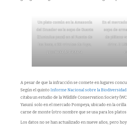
Un plato común en la Amazonía
En el mercado
del Ecuador es la sopa de Guanta
sopa de arm
(Cuniculus paca) en el Puente de
de plátano v
las Boas, a 30 minutos de Puyo,
china. 5 US
provincia de Pastaza.
e
A pesar de que la infracción se comete en lugares concu
Según el quinto
Informe Nacional sobre la Biodiversidad
citaba un estudio de la Wildlife Conservation Society (WC
Yasuní: solo en el mercado Pompeya, ubicado en la orilla 
carne de monte (otro nombre que se usa para los platos 
Los datos no se han actualizado en nueve años, pero ho