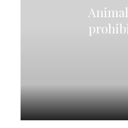
Animale
prohib