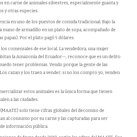
s en carne de animales silvestres, especialmente guanta y
os y otras especies.
ncia en uno de los puestos de comida tradicional. Bajo la
na mano de armadillo en un plato de sopa, acompañado de
as papas). Por el plato pagó 5 dólares.
de los comensales de ese local. La vendedora, una mujer
abitan la Amazonía del Ecuador—, reconoce que es un delito
, puedo tener problemas. Vendo porque la gente de las
Los cazan y los traen a vender; si no los compro yo, venden
ercializar estos animales es la única forma que tienen
alen a las ciudades.
 (MAATE) solo tiene cifras globales del decomiso de
inan al consumo por su carne y las capturadas para ser
do de información pública.