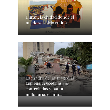
Durán, la ciudad donde el
miedo se volvió rutina
La madre de las tragedias:
Espionaje, vocerías
Terremoto en Venezuela
controladas y pauta
millonaria: el info...