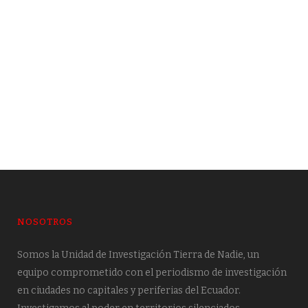
Estela de procesos penales envuelve a
la mitad de alcaldes y prefectos
19 DE JUNE DE 2026
NOSOTROS
Somos la Unidad de Investigación Tierra de Nadie, un
equipo comprometido con el periodismo de investigación
en ciudades no capitales y periferias del Ecuador.