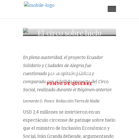
El circo sobre hielo
“no fue un evento
de
En plena austeridad, el proyecto Ecuador
entretenimiento”,
Solidario y Ciudades de Alegría fue
dice Granda
cuestionado por la opinión pública y
comparado con el fallido proyecto del Circo
PUNTO DE QUIEBRE
Social, realizado durante el Régimen anterior.
Leonardo G. Ponce. Redacción Tierra de Nadie
USD 2,4 millones se invirtieron en un
espectáculo circense de patinaje sobre hielo
que el ministro de Inclusión Económico y
Social, Iván Granda defiende, argumentando