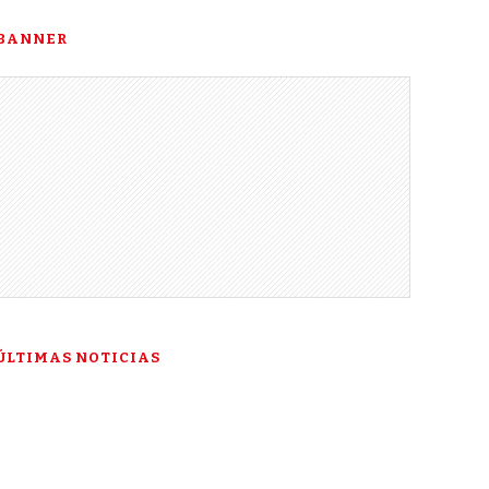
BANNER
ÚLTIMAS NOTICIAS
“Esta es mi última
esperanza”: la historia de
Talía Gonzáles ante la Corte