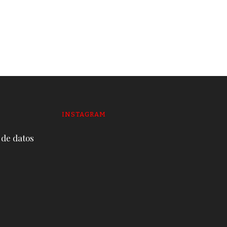
envuelve a la mitad de
alcaldes y prefectos
19 DE JUNE DE 2026
INSTAGRAM
 de datos