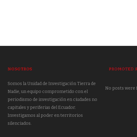
NOSOTROS
PROMOTED 
Somos la Unidad de Investigación Tierra de
No posts were 
Nadie, un equipo comprometido con el
periodismo de investigación en ciudades no
capitales y periferias del Ecuador.
Investigamos al poder en territorios
silenciados.