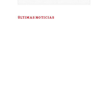
ÚLTIMAS NOTICIAS
“Esta es mi última esperanza”: la
historia de Talía Gonzáles ante la
Corte IDH
3 DE AUGUST DE 2026