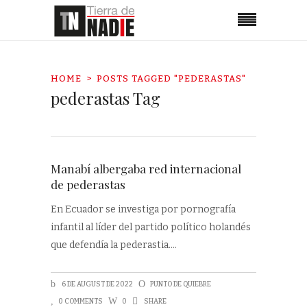
HOME
POSTS TAGGED "PEDERASTAS"
pederastas Tag
Manabí albergaba red internacional
de pederastas
En Ecuador se investiga por pornografía
infantil al líder del partido político holandés
que defendía la pederastia.
6 DE AUGUST DE 2022
PUNTO DE QUIEBRE
0 COMMENTS
0
SHARE