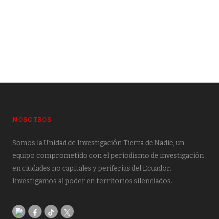
Estela de procesos penales envuelve a
la mitad de alcaldes y prefectos
19 DE JUNE DE 2026
NOSOTROS
Somos la Unidad de Investigación Tierra de Nadie, un
equipo comprometido con el periodismo de investigación
en ciudades no capitales y periferias del Ecuador.
Investigamos al poder en territorios silenciados.