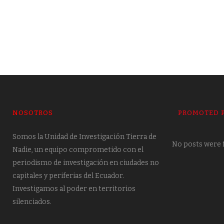
NOSOTROS
PROMOTED 
Somos la Unidad de Investigación Tierra de
No posts were 
Nadie, un equipo comprometido con el
periodismo de investigación en ciudades no
capitales y periferias del Ecuador.
Investigamos al poder en territorios
silenciados.