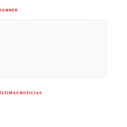
BANNER
ÚLTIMAS NOTICIAS
“Esta es mi última
esperanza”: la historia de
Talía Gonzáles ante la Corte