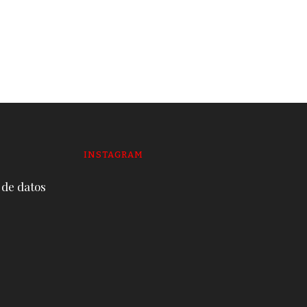
envuelve a la mitad de
alcaldes y prefectos
19 DE JUNE DE 2026
INSTAGRAM
 de datos