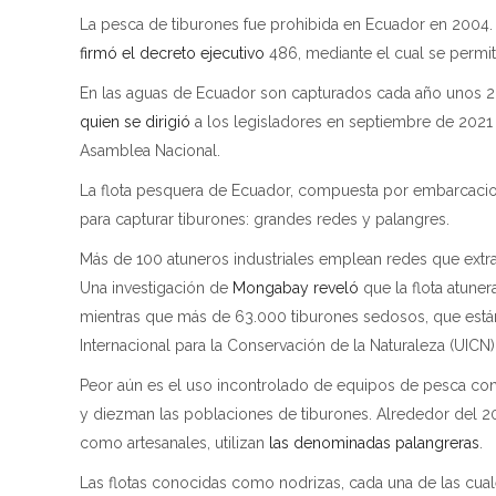
La pesca de tiburones fue prohibida en Ecuador en 2004. 
firmó el decreto ejecutivo
486, mediante el cual se permite
En las aguas de Ecuador son capturados cada año unos 28
quien se dirigió
a los legisladores en septiembre de 2021
Asamblea Nacional.
La flota pesquera de Ecuador, compuesta por embarcacio
para capturar tiburones: grandes redes y palangres.
Más de 100 atuneros industriales emplean redes que extra
Una investigación de
Mongabay reveló
que la flota atune
mientras que más de 63.000 tiburones sedosos, que est
Internacional para la Conservación de la Naturaleza (UICN
Peor aún es el uso incontrolado de equipos de pesca con
y diezman las poblaciones de tiburones. Alrededor del 2
como artesanales, utilizan
las denominadas palangreras
.
Las flotas conocidas como nodrizas, cada una de las cual