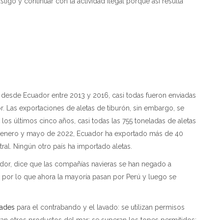
stigo y continuar con la actividad ilegal porque así resulta
s desde Ecuador entre 2013 y 2016, casi todas fueron enviadas
 Las exportaciones de aletas de tiburón, sin embargo, se
los últimos cinco años, casi todas las 755 toneladas de aletas
re enero y mayo de 2022, Ecuador ha exportado más de 40
ral. Ningún otro país ha importado aletas.
dor, dice que las compañías navieras se han negado a
, por lo que ahora la mayoría pasan por Perú y luego se
dades
para el contrabando y el lavado: se utilizan permisos