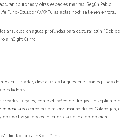
apturan tiburones y otras especies marinas. Según Pablo
ife Fund-Ecuador (WWF), las flotas nodriza tienen en total
des anzuelos en aguas profundas para capturar atún. “Debido
ero a InSight Crime.
timos en Ecuador, dice que los buques que usan equipos de
depredadores”.
tividades ilegales, como el tráfico de drogas. En septiembre
arco pesquero
cerca de la reserva marina de las Galápagos, el
 y dos de los 90 peces muertos que iban a bordo eran
s”, dijo Rosero a InSight Crime.