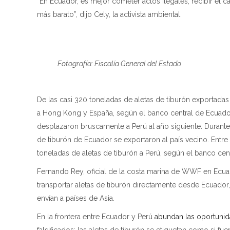
“En Ecuador, es mejor cometer actos ilegales, recibir el ca
más barato”, dijo Cely, la activista ambiental.
Fotografía: Fiscalía General del Estado
De las casi 320 toneladas de aletas de tiburón exportada
a Hong Kong y España, según el banco central de Ecuador.
desplazaron bruscamente a Perú al año siguiente. Durante 
de tiburón de Ecuador se exportaron al país vecino. Ent
toneladas de aletas de tiburón a Perú, según el banco cent
Fernando Rey, oficial de la costa marina de WWF en Ecua
transportar aletas de tiburón directamente desde Ecuador
envían a países de Asia.
En la frontera entre Ecuador y Perú
abundan las oportuni