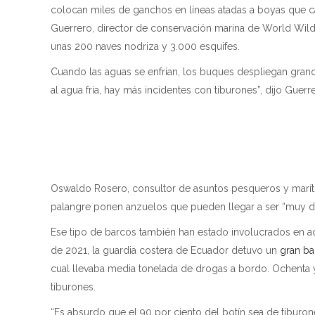
colocan miles de ganchos en líneas atadas a boyas que c
Guerrero, director de conservación marina de World Wildl
unas 200 naves nodriza y 3.000 esquifes.
Cuando las aguas se enfrían, los buques despliegan gran
al agua fría, hay más incidentes con tiburones”, dijo Guerr
Oswaldo Rosero, consultor de asuntos pesqueros y marí
palangre ponen anzuelos que pueden llegar a ser “muy 
Ese tipo de barcos también han estado involucrados en ac
de 2021, la guardia costera de Ecuador detuvo un
gran b
cual llevaba media tonelada de drogas a bordo. Ochenta
tiburones.
“Es absurdo que el 90 por ciento del botín sea de tiburone