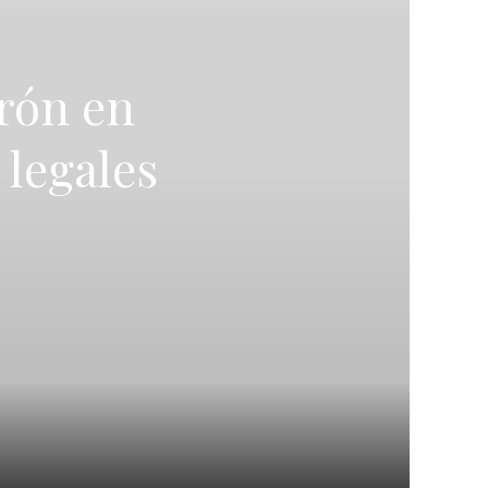
urón en
 legales