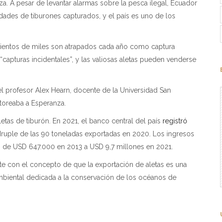
za. A pesar de levantar alarmas sobre la pesca ilegal, Ecuador
des de tiburones capturados, y el país es uno de los
, cientos de miles son atrapados cada año como captura
“capturas incidentales”, y las valiosas aletas pueden venderse
me el profesor Alex Hearn, docente de la Universidad San
toreaba a Esperanza.
tas de tiburón. En 2021, el banco central del país
registró
druple de las 90 toneladas exportadas en 2020. Los ingresos
o de USD 647.000 en 2013 a USD 9,7 millones en 2021.
e con el concepto de que la exportación de aletas es una
 ambiental dedicada a la conservación de los océanos de