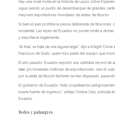
Hay una cruel ironía en la historia de Lasso sobre Esperan
sigue siendo un punto de desembarque de grandes cantida
mayores exportadores mundiales de aletas de tiburón.
Si bien el país prohíbe la pesca deliberada de tiburones
incidental. Las leyes de Ecuador no ponen límite a dichas 
y exportarse legalmente.
“Al final, se trata de una laguna legal”, dijo a InSight Cri
Francisco de Quito, quien hizo parte del equipo que moni
El año pasado, Ecuador exportó una cantidad récord de ale
casi
321 toneladas métricas de exportaciones, casi el cuá
por la aleta de tiburón también se han disparado, pasand
El gobierno de Ecuador “está coqueteando peligrosament
buena fuente de ingresos”, señala Cristina Cely, activista
Ecuador.
Redes y palangres