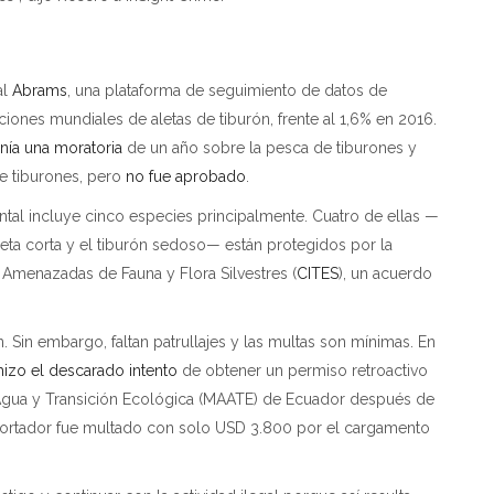
al
Abrams
, una plataforma de seguimiento de datos de
iones mundiales de aletas de tiburón, frente al 1,6% en 2016.
nía una moratoria
de un año sobre la pesca de tiburones y
e tiburones, pero
no fue aprobado
.
tal incluye cinco especies principalmente. Cuatro de ellas —
leta corta y el tiburón sedoso— están protegidos por la
Amenazadas de Fauna y Flora Silvestres (
CITES
), un acuerdo
 Sin embargo, faltan patrullajes y las multas son mínimas. En
hizo el descarado intento
de obtener un permiso retroactivo
 Agua y Transición Ecológica (MAATE) de Ecuador después de
portador fue multado con solo USD 3.800 por el cargamento