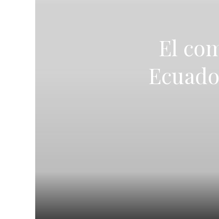
El com
Ecuador