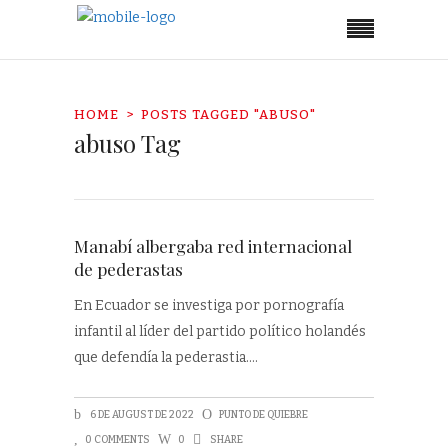
HOME
POSTS TAGGED "ABUSO"
abuso Tag
Manabí albergaba red internacional
de pederastas
En Ecuador se investiga por pornografía
infantil al líder del partido político holandés
que defendía la pederastia.
6 DE AUGUST DE 2022
PUNTO DE QUIEBRE
0 COMMENTS
0
SHARE