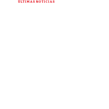
ÚLTIMAS NOTICIAS
“Esta es mi última esperanza”: la
historia de Talía Gonzáles ante la
Corte IDH
3 DE AUGUST DE 2026
Durán, la ciudad donde el miedo se