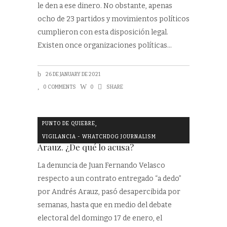
le den a ese dinero. No obstante, apenas
ocho de 23 partidos y movimientos políticos
cumplieron con esta disposición legal.
Existen once organizaciones políticas
26 DE JANUARY DE 2021
0 COMMENTS
0
SHARE
,
PUNTO DE QUIEBRE
Juan Fernando Velasco Vs. Andrés
VIGILANCIA - WHATCHDOG JOURNALISM
Arauz. ¿De qué lo acusa?
La denuncia de Juan Fernando Velasco
respecto a un contrato entregado “a dedo”
por Andrés Arauz, pasó desapercibida por
semanas, hasta que en medio del debate
electoral del domingo 17 de enero, el