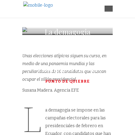
La demagogia
cruza la campaña
electoral en un
Unas elecciones atípicas siguen su curso, en
Ecuador con
medio de una pandemia mundial y las
candidatos Tik Tok
peculiaridades de 16 candidatos que buscan
ocupar el sillón presidencial.
PUNTO DE QUIEBRE
Susana Madera. Agencia EFE
L
a demagogia se impone en las
campañas electorales para las
presidenciales de febrero en
Ecuador, con candidatos que han