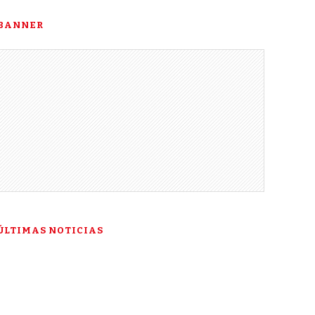
BANNER
ÚLTIMAS NOTICIAS
“Esta es mi última
esperanza”: la historia de
Talía Gonzáles ante la Corte