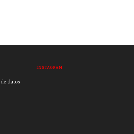
envuelve a la mitad de
alcaldes y prefectos
19 DE JUNE DE 2026
INSTAGRAM
 de datos