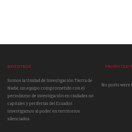
NOSOTROS
PROMOTED 
Somos la Unidad de Investigación Tierra de
No posts were 
Nadie, un equipo comprometido con el
periodismo de investigación en ciudades no
capitales y periferias del Ecuador.
Investigamos al poder en territorios
silenciados.