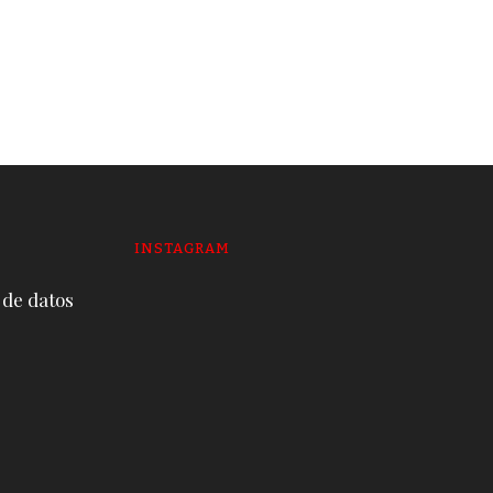
envuelve a la mitad de
alcaldes y prefectos
19 DE JUNE DE 2026
INSTAGRAM
 de datos