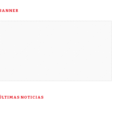
BANNER
ÚLTIMAS NOTICIAS
“Esta es mi última
esperanza”: la historia de
Talía Gonzáles ante la Corte