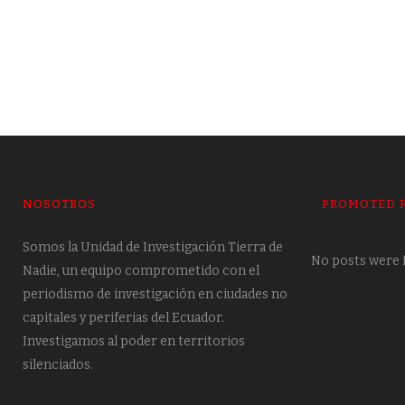
NOSOTROS
PROMOTED 
Somos la Unidad de Investigación Tierra de
No posts were 
Nadie, un equipo comprometido con el
periodismo de investigación en ciudades no
capitales y periferias del Ecuador.
Investigamos al poder en territorios
silenciados.