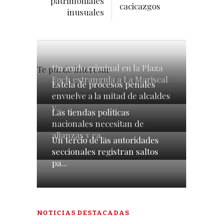
patrimoniales
cacicazgos
inusuales
Un nudo criminal en la Plaza
Te puede interesar
Foch estrangula a La Mariscal
Estela de procesos penales
envuelve a la mitad de alcaldes
y...
Las tiendas políticas
nacionales necesitan de
alianzas y ca...
Un tercio de las autoridades
seccionales registran saltos
pa...
NOTICIAS DESTACADAS