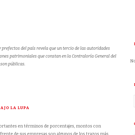
19 DE JUNE DE 2026
144
VIEWS
 prefectos del país revela que un tercio de las autoridades
iones patrimoniales que constan en la Contraloría General del
No
 son públicas.
AJO LA LUPA
ortantes en términos de porcentajes, montos con
l frente de sus empresas son algunos de los trazos más