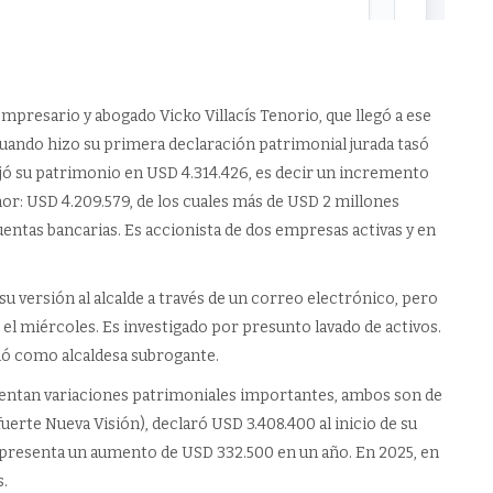
 empresario y abogado Vicko Villacís Tenorio, que llegó a ese
cuando hizo su primera declaración patrimonial jurada tasó
 fijó su patrimonio en USD 4.314.426, es decir un incremento
enor: USD 4.209.579, de los cuales más de USD 2 millones
entas bancarias. Es accionista de dos empresas activas y en
 su versión al alcalde a través de un correo electrónico, pero
tó el miércoles. Es investigado por presunto lavado de activos.
mió como alcaldesa subrogante.
entan variaciones patrimoniales importantes, ambos son de
erte Nueva Visión), declaró USD 3.408.400 al inicio de su
 representa un aumento de USD 332.500 en un año. En 2025, en
s.