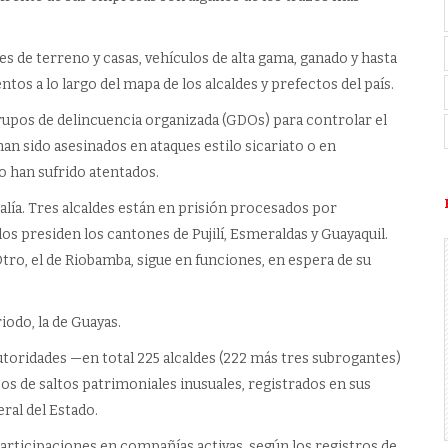
 de terreno y casas, vehículos de alta gama, ganado y hasta
s a lo largo del mapa de los alcaldes y prefectos del país.
rupos de delincuencia organizada (GDOs) para controlar el
han sido asesinados en ataques estilo sicariato o en
o han sufrido atentados.
alía. Tres alcaldes están en prisión procesados por
los presiden los cantones de Pujilí, Esmeraldas y Guayaquil.
ro, el de Riobamba, sigue en funciones, en espera de su
odo, la de Guayas.
autoridades —en total 225 alcaldes (222 más tres subrogantes)
os de saltos patrimoniales inusuales, registrados en sus
ral del Estado.
participaciones en compañías activas, según los registros de