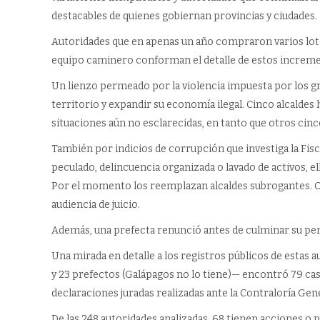
destacables de quienes gobiernan provincias y ciudades.
Autoridades que en apenas un año compraron varios lotes
equipo caminero conforman el detalle de estos incremento
Un lienzo permeado por la violencia impuesta por los g
territorio y expandir su economía ilegal. Cinco alcaldes 
situaciones aún no esclarecidas, en tanto que otros cinc
También por indicios de corrupción que investiga la Fisc
peculado, delincuencia organizada o lavado de activos, el
Por el momento los reemplazan alcaldes subrogantes. Ot
audiencia de juicio.
Además, una prefecta renunció antes de culminar su peri
Una mirada en detalle a los registros públicos de estas 
y 23 prefectos (Galápagos no lo tiene)— encontró 79 cas
declaraciones juradas realizadas ante la Contraloría Gene
De las 248 autoridades analizadas, 68 tienen acciones o 