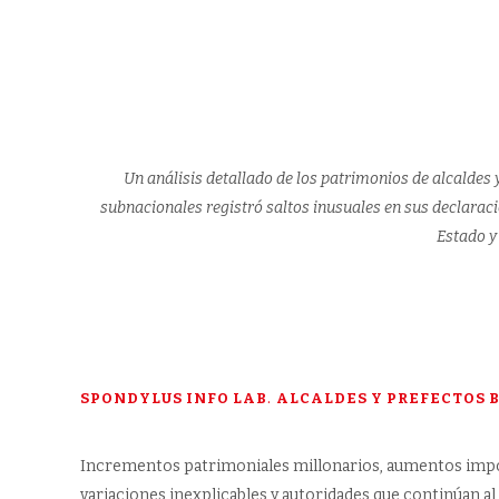
Un análisis detallado de los patrimonios de alcaldes y
subnacionales registró saltos inusuales en sus declarac
Estado y
SPONDYLUS INFO LAB
.
ALCALDES Y PREFECTOS B
Incrementos patrimoniales millonarios, aumentos imp
variaciones inexplicables y autoridades que continúan a