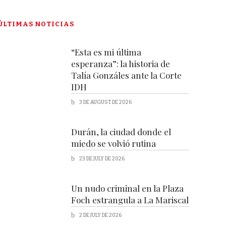
ÚLTIMAS NOTICIAS
“Esta es mi última
esperanza”: la historia de
Talía Gonzáles ante la Corte
IDH
3 DE AUGUST DE 2026
Durán, la ciudad donde el
miedo se volvió rutina
23 DE JULY DE 2026
Un nudo criminal en la Plaza
Foch estrangula a La Mariscal
2 DE JULY DE 2026