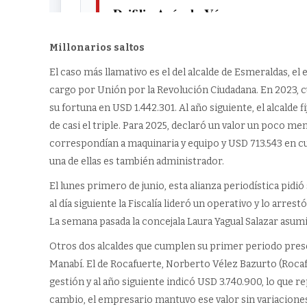
Millonarios saltos
El caso más llamativo es el del alcalde de Esmeraldas, el
cargo por Unión por la Revolución Ciudadana. En 2023, 
su fortuna en USD 1.442.301. Al año siguiente, el alcalde
de casi el triple. Para 2025, declaró un valor un poco m
correspondían a maquinaria y equipo y USD 713.543 en cu
una de ellas es también administrador.
El lunes primero de junio, esta alianza periodística pidió
al día siguiente la Fiscalía lideró un operativo y lo arres
La semana pasada la concejala Laura Yagual Salazar asu
Otros dos alcaldes que cumplen su primer periodo pres
Manabí. El de Rocafuerte, Norberto Vélez Bazurto (Rocafu
gestión y al año siguiente indicó USD 3.740.900, lo que
cambio, el empresario mantuvo ese valor sin variacione