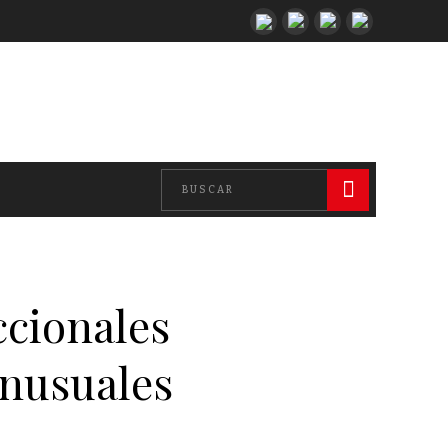
ccionales
inusuales