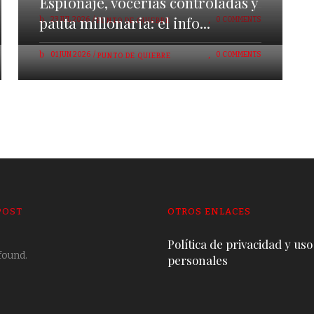
Espionaje, vocerías controladas y
pauta millonaria: el info...
23 JUL 2026
0 COMMENTS
PUNTO DE QUIEBRE
01 JUN 2026
0 COMMENTS
PUNTO DE QUIEBRE
POST
OTROS ENLACES
Política de privacidad y uso
found.
personales