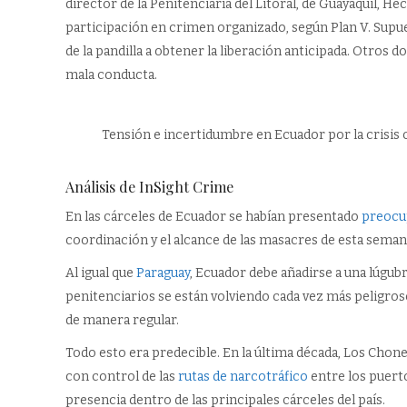
director de la Penitenciaría del Litoral, de Guayaquil, Hé
participación en crimen organizado, según Plan V. Supue
de la pandilla a obtener la liberación anticipada. Otros
mala conducta.
Tensión e incertidumbre en Ecuador por la crisis c
Análisis de InSight Crime
En las cárceles de Ecuador se habían presentado
preocu
coordinación y el alcance de las masacres de esta sema
Al igual que
Paraguay
, Ecuador debe añadirse a una lúgub
penitenciarios se están volviendo cada vez más peligro
de manera regular.
Todo esto era predecible. En la última década, Los Chon
con control de las
rutas de narcotráfico
entre los puerto
presencia dentro de las principales cárceles del país.