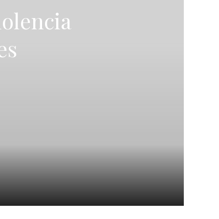
iolencia
es