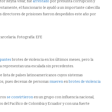
ctor Reyna Vivar, fue
arrestado
por presunta corrupción y
stamente, el funcionario le ayudó a un importante cabecilla
 dos directores de prisiones fueron despedidos este año por
arcelaria. Fotografía: EFE
pantes
brotes de violencia en los últimos meses, pero la
na representan una escalada sin precedentes.
re lista de países latinoamericanos cuyos sistemas
sos, pues decenas de personas
mueren
en
brotes de violencia
eros
se convirtieron
en un grupo con influencia nacional,
s del Pacífico de Colombia y Ecuador y con una fuerte