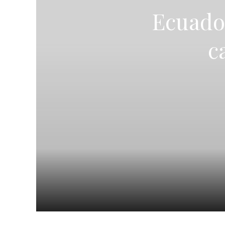
Ecuador
c