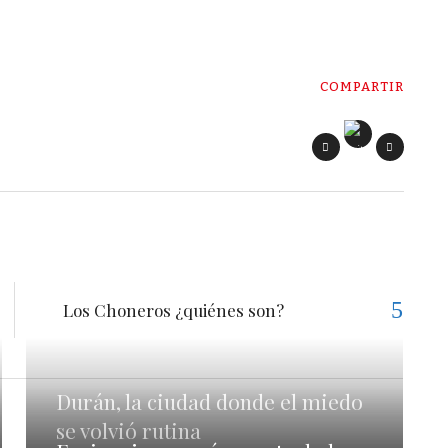
COMPARTIR
Los Choneros ¿quiénes son?
Durán, la ciudad donde el miedo
se volvió rutina