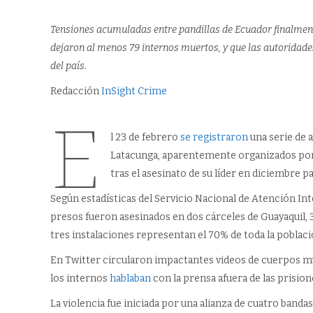
Tensiones acumuladas entre pandillas de Ecuador finalmente
dejaron al menos 79 internos muertos, y que las autoridade
del país.
Redacción
InSight Crime
E
l 23 de febrero
se registraron
una serie de 
Latacunga, aparentemente organizados por
tras el asesinato de su líder en diciembre p
Según estadísticas del Servicio Nacional de Atención Inte
presos fueron asesinados en dos cárceles de Guayaquil, 
tres instalaciones representan el 70% de toda la població
En Twitter circularon impactantes videos de cuerpos mut
los internos
hablaban
con la prensa afuera de las prisione
La violencia fue iniciada por una alianza de cuatro banda