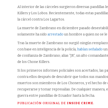
Al interior de las cárceles surgieron diversas pandilla
Killers y Los Lobos. Recientemente, todas estas pandillas
la cárcel contra Los Lagartos.
La muerte de Zambrano en diciembre pasado desestabilizó
solamente ha sido
arrestado
un hombre a quien no se le
Tras la muerte de Zambrano no surgió ningún remplazo n
con base en inteligencia de la policía,
habían señalado
un 
de confianza de Zambrano; alias “JR”, un alto comandante d
de los Chone Killers.
Si los primeros informes policiales son acertados, las p
contra ellos después de descubrir que todos sus mandos 
muertos son miembros de Los Choneros, y el hecho de q
recuperarse y tomar represalias. De cualquier manera, es
guerra entre pandillas de Ecuador hasta la fecha.
PUBLICACIÓN ORIGINAL DE
INSIDE CRIME
.