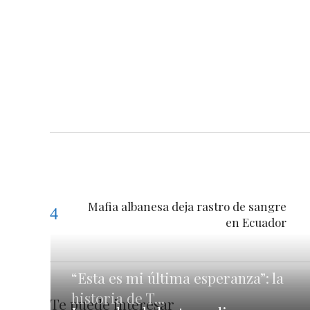
Mafia albanesa deja rastro de sangre
en Ecuador
“Esta es mi última esperanza”: la
historia de T...
Te puede interesar