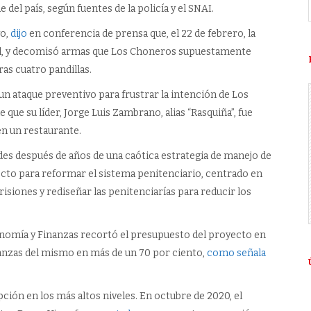
el país, según fuentes de la policía y el SNAI.
yo,
dijo
en conferencia de prensa que, el 22 de febrero, la
aquil, y decomisó armas que Los Choneros supuestamente
ras cuatro pandillas.
un ataque preventivo para frustrar la intención de Los
que su líder, Jorge Luis Zambrano, alias “Rasquiña”, fue
n un restaurante.
des después de años de una caótica estrategia de manejo de
cto para reformar el sistema penitenciario, centrado en
risiones y rediseñar las penitenciarías para reducir los
onomía y Finanzas recortó el presupuesto del proyecto en
inanzas del mismo en más de un 70 por ciento,
como señala
pción en los más altos niveles. En octubre de 2020, el