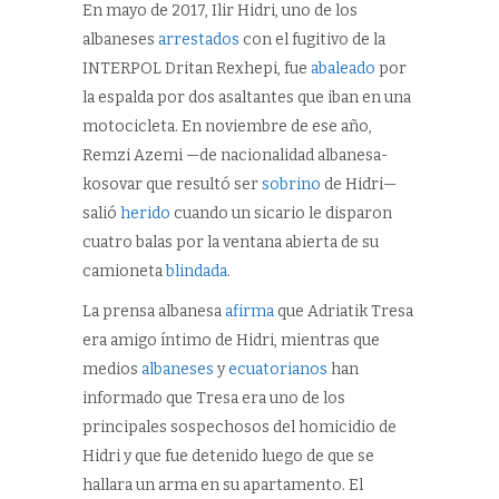
En mayo de 2017, Ilir Hidri, uno de los
albaneses
arrestados
con el fugitivo de la
INTERPOL Dritan Rexhepi, fue
abaleado
por
la espalda por dos asaltantes que iban en una
motocicleta. En noviembre de ese año,
Remzi Azemi —de nacionalidad albanesa-
kosovar que resultó ser
sobrino
de Hidri—
salió
herido
cuando un sicario le disparon
cuatro balas por la ventana abierta de su
camioneta
blindada
.
La prensa albanesa
afirma
que Adriatik Tresa
era amigo íntimo de Hidri, mientras que
medios
albaneses
y
ecuatorianos
han
informado que Tresa era uno de los
principales sospechosos del homicidio de
Hidri y que fue detenido luego de que se
hallara un arma en su apartamento. El