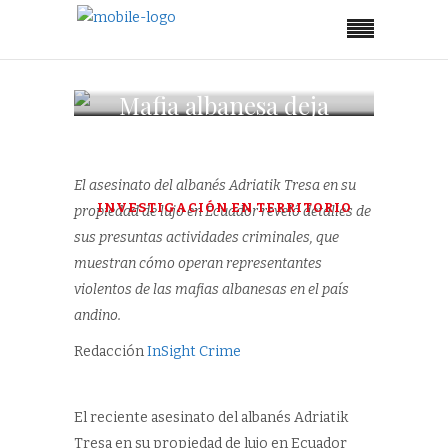
Mafia albanesa deja
rastro de sangre
en Ecuador
El asesinato del albanés Adriatik Tresa en su
INVESTIGACIÓN EN TERRITORIO
propiedad de lujo en Ecuador reveló detalles de
sus presuntas actividades criminales, que
muestran cómo operan representantes
violentos de las mafias albanesas en el país
andino.
Redacción
InSight Crime
El reciente asesinato del albanés Adriatik
Tresa en su propiedad de lujo en Ecuador