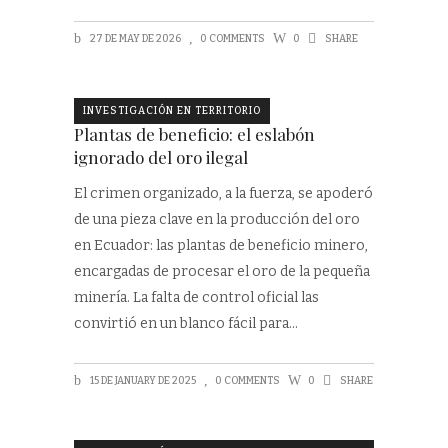
27 DE MAY DE 2026
0 COMMENTS
0
SHARE
INVESTIGACIÓN EN TERRITORIO
Plantas de beneficio: el eslabón
ignorado del oro ilegal
El crimen organizado, a la fuerza, se apoderó
de una pieza clave en la producción del oro
en Ecuador: las plantas de beneficio minero,
encargadas de procesar el oro de la pequeña
minería. La falta de control oficial las
convirtió en un blanco fácil para
15 DE JANUARY DE 2025
0 COMMENTS
0
SHARE