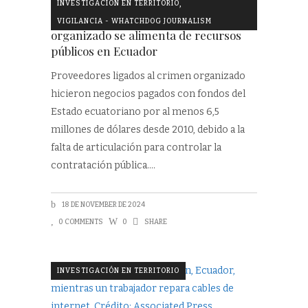
,
INVESTIGACIÓN EN TERRITORIO
Contratistas y criminales. El crimen
VIGILANCIA - WHATCHDOG JOURNALISM
organizado se alimenta de recursos
públicos en Ecuador
Proveedores ligados al crimen organizado
hicieron negocios pagados con fondos del
Estado ecuatoriano por al menos 6,5
millones de dólares desde 2010, debido a la
falta de articulación para controlar la
contratación pública.
18 DE NOVEMBER DE 2024
0 COMMENTS
0
SHARE
INVESTIGACIÓN EN TERRITORIO