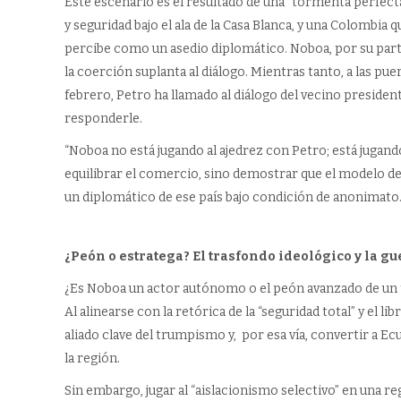
Este escenario es el resultado de una “tormenta perfe
y seguridad bajo el ala de la Casa Blanca, y una Colombia 
percibe como un asedio diplomático. Noboa, por su parte
la coerción suplanta al diálogo. Mientras tanto, a las puer
febrero, Petro ha llamado al diálogo del vecino president
responderle.
“Noboa no está jugando al ajedrez con Petro; está jugando
equilibrar el comercio, sino demostrar que el modelo de 
un diplomático de ese país bajo condición de anonimato
¿Peón o estratega? El trasfondo ideológico y la gu
¿Es Noboa un actor autónomo o el peón avanzado de un t
Al alinearse con la retórica de la “seguridad total” y el
aliado clave del trumpismo y, por esa vía, convertir a E
la región.
Sin embargo, jugar al “aislacionismo selectivo” en una r