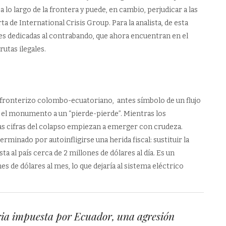
lo largo de la frontera y puede, en cambio, perjudicar a las
rta de International Crisis Group. Para la analista, de esta
les dedicadas al contrabando, que ahora encuentran en el
utas ilegales.
o fronterizo colombo-ecuatoriano, antes símbolo de un flujo
y el monumento a un “pierde-pierde”. Mientras los
 las cifras del colapso empiezan a emerger con crudeza.
rminado por autoinfligirse una herida fiscal: sustituir la
 al país cerca de 2 millones de dólares al día. Es un
 de dólares al mes, lo que dejaría al sistema eléctrico
ia impuesta por Ecuador, una agresión