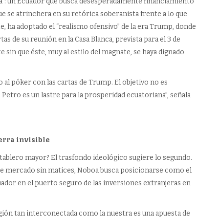
cta”: un Ecuador que busca desesperadamente financiamiento
que se atrinchera en su retórica soberanista frente a lo que
, ha adoptado el “realismo ofensivo” de la era Trump, donde
tas de su reunión en la Casa Blanca, prevista para el 3 de
e sin que éste, muy al estilo del magnate, se haya dignado
 al póker con las cartas de Trump. El objetivo no es
Petro es un lastre para la prosperidad ecuatoriana”, señala
.
erra invisible
ablero mayor? El trasfondo ideológico sugiere lo segundo.
 libre mercado sin matices, Noboa busca posicionarse como el
cuador en el puerto seguro de las inversiones extranjeras en
egión tan interconectada como la nuestra es una apuesta de