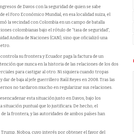
ngresos de Davos con la seguridad de quien se sabe
de el Foro Económico Mundial, en esa localidad suiza, el
rmó la vecindad con Colombia en un campo de batalla
ones colombianas bajo el rótulo de “tasa de seguridad”,
ad Andina de Naciones (CAN), sino que oficializó una
Petro.
 controla su frontera y Ecuador paga la factura de un
atención que nunca en la historia de las relaciones de los dos
rciales para castigar al otro. Ni siquiera cuando tropas
 dar de baja al jefe guerrillero Raúl Reyes en 2008. Tras las
iernos no tardaron mucho en regularizar sus relaciones.
sencadenar esta situación justo en Davos, bajo los
situación puntual que lo justificara. De hecho, el
de la frontera, y las autoridades de ambos países han
d Trump. Noboa, cuyo interés por obtener el favor del