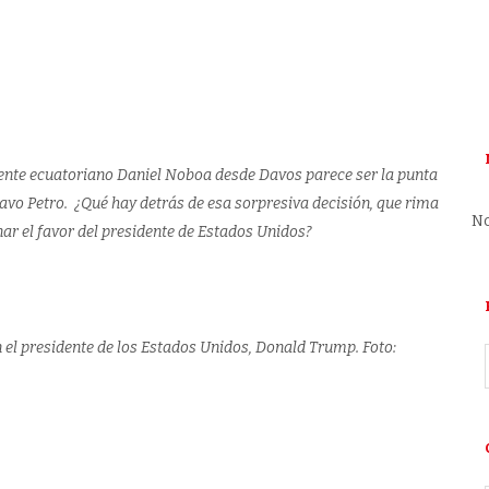
29 DE JANUARY DE 2026
103
VIEWS
dente ecuatoriano Daniel Noboa desde Davos parece ser la punta
avo Petro. ¿Qué hay detrás de esa sorpresiva decisión, que rima
No
ar el favor del presidente de Estados Unidos?
n el presidente de los Estados Unidos, Donald Trump. Foto: