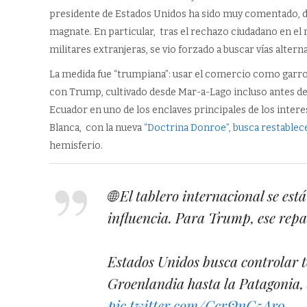
presidente de Estados Unidos ha sido muy comentado, dec
magnate. En particular, tras el rechazo ciudadano en el
militares extranjeras, se vio forzado a buscar vías altern
La medida fue “trumpiana”: usar el comercio como garrot
con Trump, cultivado desde Mar-a-Lago incluso antes de
Ecuador en uno de los enclaves principales de los inter
Blanca, con la nueva
“Doctrina Donroe”, busca restablec
hemisferio.
🌐 El tablero internacional se est
influencia. Para Trump, ese repa
Estados Unidos busca controlar to
Groenlandia hasta la Patagonia,
pic.twitter.com/CcrQnC5Ar9