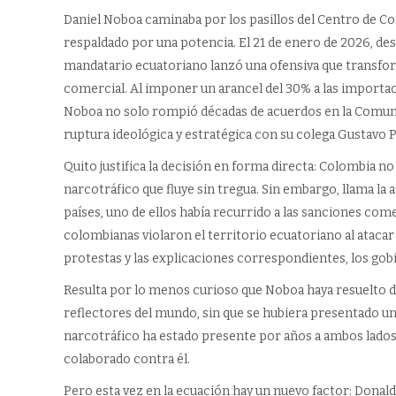
Daniel Noboa caminaba por los pasillos del Centro de Co
respaldado por una potencia. El 21 de enero de 2026, des
mandatario ecuatoriano lanzó una ofensiva que transfo
comercial. Al imponer un arancel del 30% a las importaci
Noboa no solo rompió décadas de acuerdos en la Comunid
ruptura ideológica y estratégica con su colega Gustavo 
Quito justifica la decisión en forma directa: Colombia no
narcotráfico que fluye sin tregua. Sin embargo, llama la 
países, uno de ellos había recurrido a las sanciones come
colombianas violaron el territorio ecuatoriano al atacar y
protestas y las explicaciones correspondientes, los gob
Resulta por lo menos curioso que Noboa haya resuelto de
reflectores del mundo, sin que se hubiera presentado una 
narcotráfico ha estado presente por años a ambos lados 
colaborado contra él.
Pero esta vez en la ecuación hay un nuevo factor: Donal