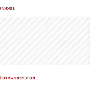
BANNER
ÚLTIMAS NOTICIAS
“Esta es mi última
esperanza”: la historia de
Talía Gonzáles ante la Corte