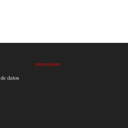
envuelve a la mitad de
alcaldes y prefectos
19 DE JUNE DE 2026
INSTAGRAM
 de datos