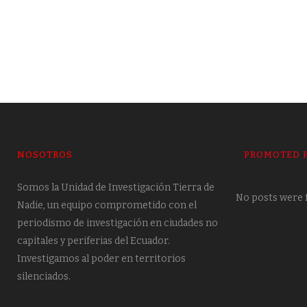
NOSOTROS
PROMOTED 
Somos la Unidad de Investigación Tierra de
No posts were 
Nadie, un equipo comprometido con el
periodismo de investigación en ciudades no
capitales y periferias del Ecuador.
Investigamos al poder en territorios
silenciados.