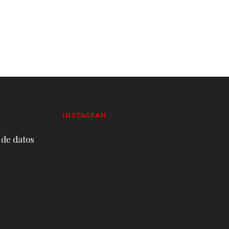
envuelve a la mitad de
alcaldes y prefectos
19 DE JUNE DE 2026
INSTAGRAM
 de datos