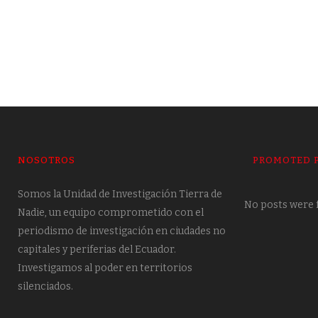
NOSOTROS
PROMOTED 
Somos la Unidad de Investigación Tierra de
No posts were 
Nadie, un equipo comprometido con el
periodismo de investigación en ciudades no
capitales y periferias del Ecuador.
Investigamos al poder en territorios
silenciados.