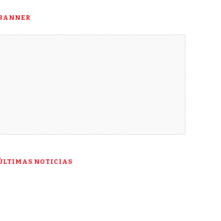
BANNER
ÚLTIMAS NOTICIAS
“Esta es mi última
esperanza”: la historia de
Talía Gonzáles ante la Corte