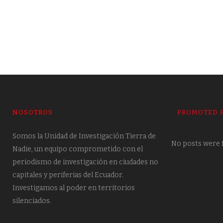
NOSOTROS
PROMOTED 
Somos la Unidad de Investigación Tierra de
No posts were 
Nadie, un equipo comprometido con el
periodismo de investigación en ciudades no
capitales y periferias del Ecuador.
Investigamos al poder en territorios
silenciados.