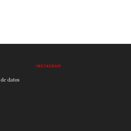
envuelve a la mitad de
alcaldes y prefectos
19 DE JUNE DE 2026
INSTAGRAM
 de datos