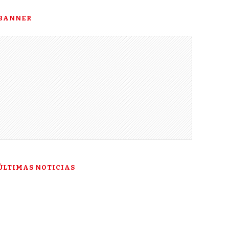
BANNER
ÚLTIMAS NOTICIAS
“Esta es mi última
esperanza”: la historia de
Talía Gonzáles ante la Corte