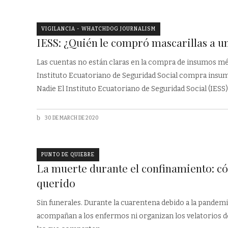
VIGILANCIA - WHATCHDOG JOURNALISM
IESS: ¿Quién le compró mascarillas a u
Las cuentas no están claras en la compra de insumos médi
Instituto Ecuatoriano de Seguridad Social compra insumo
Nadie El Instituto Ecuatoriano de Seguridad Social (IESS
30 DE MARCH DE 2020
PUNTO DE QUIEBRE
La muerte durante el confinamiento: có
querido
Sin funerales. Durante la cuarentena debido a la pandemia
acompañan a los enfermos ni organizan los velatorios d