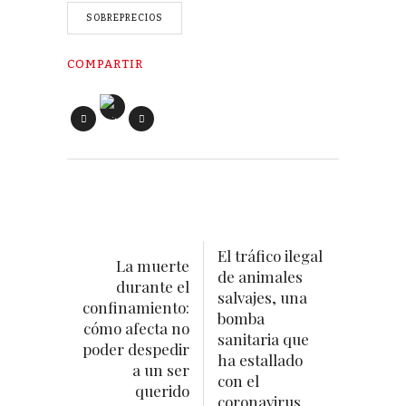
SOBREPRECIOS
COMPARTIR
El tráfico ilegal
La muerte
de animales
durante el
salvajes, una
confinamiento:
bomba
cómo afecta no
sanitaria que
poder despedir
ha estallado
a un ser
con el
querido
coronavirus