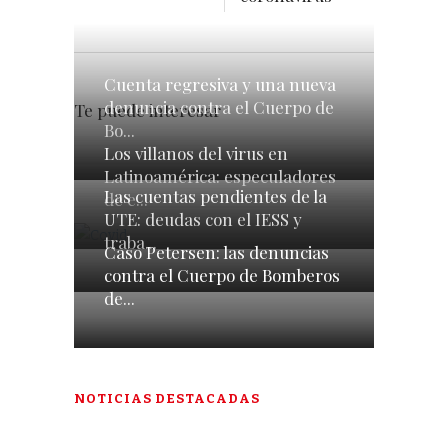
Cuenta regresiva y una nueva
denuncia contra el Cuerpo de
Te puede interesar
Bo...
Los villanos del virus en
Latinoamérica: especuladores
Las cuentas pendientes de la
de e...
UTE: deudas con el IESS y
traba...
Caso Petersen: las denuncias
contra el Cuerpo de Bomberos
de...
NOTICIAS DESTACADAS