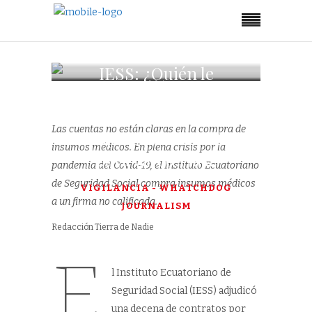
IESS: ¿Quién le
compró
mascarillas a una
Las cuentas no están claras en la compra de
empresa de comida
insumos médicos. En plena crisis por la
para cafeterías?
pandemia del Covid-19, el Instituto Ecuatoriano
de Seguridad Social compra insumos médicos
VIGILANCIA - WHATCHDOG
a un firma no calificada.
JOURNALISM
Redacción Tierra de Nadie
E
l Instituto Ecuatoriano de
Seguridad Social (IESS) adjudicó
una decena de contratos por