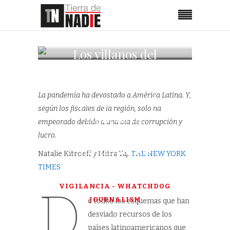
Los villanos del
virus en
Latinoamérica:
La pandemia ha devastado a América Latina. Y,
especuladores de
según los fiscales de la región, solo ha
equipos de
empeorado debido a una ola de corrupción y
protección y
lucro.
funcionarios
Natalie Kitroeff y Mitra Taj.
THE NEW YORK
corruptos
TIMES
D
VIGILANCIA - WHATCHDOG
JOURNALISM
e todos los esquemas que han
desviado recursos de los
países latinoamericanos que