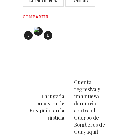
LATINOAMÉRICA
PANDEMIA
COMPARTIR
Cuenta
regresiva y
La jugada
una nueva
maestra de
denuncia
Rasquiña en la
contra el
justicia
Cuerpo de
Bomberos de
Guayaquil