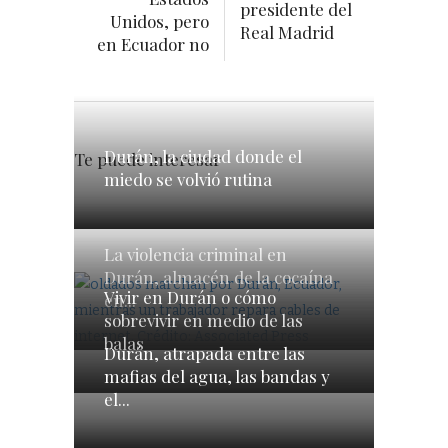
presidente del
Unidos, pero
Real Madrid
en Ecuador no
Durán, la ciudad donde el
Te puede interesar
miedo se volvió rutina
La violencia criminal en
Durán, almacén de la cocaína
Vivir en Durán o cómo
en...
sobrevivir en medio de las
balas
Durán, atrapada entre las
mafias del agua, las bandas y
el...