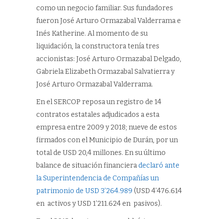
como un negocio familiar. Sus fundadores
fueron José Arturo Ormazabal Valderrama e
Inés Katherine. Al momento de su
liquidación, la constructora tenía tres
accionistas: José Arturo Ormazabal Delgado,
Gabriela Elizabeth Ormazabal Salvatierra y
José Arturo Ormazabal Valderrama.
En el SERCOP reposa un registro de 14
contratos estatales adjudicados a esta
empresa entre 2009 y 2018; nueve de estos
firmados con el Municipio de Durán, por un
total de USD 20,4 millones. En su último
balance de situación financiera
declaró ante
la Superintendencia de Compañías un
patrimonio de USD 3’264.989
(USD 4’476.614
en activos y USD 1’211.624 en pasivos).