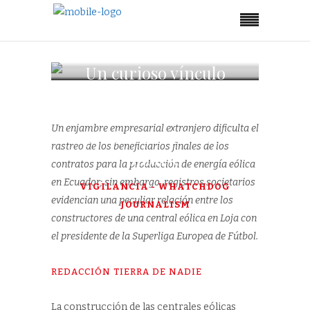
Un curioso vínculo
entre China,
Villonaco y el
Un enjambre empresarial extranjero dificulta el
presidente del Real
rastreo de los beneficiarios finales de los
Madrid
contratos para la producción de energía eólica
en Ecuador; sin embargo, registros societarios
VIGILANCIA - WHATCHDOG
evidencian una peculiar relación entre los
JOURNALISM
constructores de una central eólica en Loja con
el presidente de la Superliga Europea de Fútbol.
REDACCIÓN
TIERRA DE NADIE
La construcción de las centrales eólicas