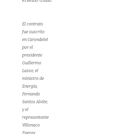
el Reino Unido.
El contrato
fue suscrito
en Carondelet
por el
presidente
Guillermo
Lasso; el
ministro de
Energía,
Fernando
Santos Alvite;
y el
representante
Villonaco
Energy,