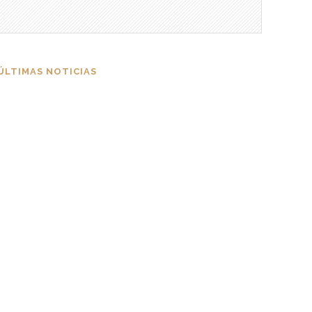
ÚLTIMAS NOTICIAS
“Esta es mi última
esperanza”: la historia de
Talía Gonzáles ante la Corte
IDH
3 DE AUGUST DE 2026
Durán, la ciudad donde el
miedo se volvió rutina
23 DE JULY DE 2026
Un nudo criminal en la Plaza