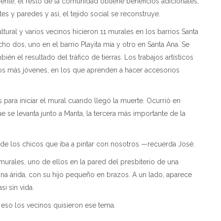
ente, el resto de la comunidad obtiene beneficios adicionales,
s y paredes y así, el tejido social se reconstruye.
ltural y varios vecinos hicieron 11 murales en los barrios Santa
ho dos, uno en el barrio Playita mía y otro en Santa Ana. Se
n el resultado del tráfico de tierras. Los trabajos artísticos
s más jóvenes, en los que aprenden a hacer accesorios
s para iniciar el mural cuando llegó la muerte. Ocurrió en
e se levanta junto a Manta, la tercera más importante de la
s chicos que iba a pintar con nosotros —recuerda José.
 murales, uno de ellos en la pared del presbiterio de una
ona árida, con su hijo pequeño en brazos. A un lado, aparece
si sin vida.
 los vecinos quisieron ese tema.