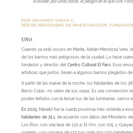
a olvidar, por unas horas, el peligro en el que vive. Fot
POR: EDUARDO VARAS C.
RED DE PERIODISMO DE INVESTIGACIÓN. FUNDACIÓ
UNO
Cuando ya está oscuro en Manta, Adrián Mendoza Vera, de 
de los barrios más peligrosos de la ciudad. Lo hace cuan
fundador y director del
Centro Cultural El Faro
. Esos encue
artísticas que juntos, llevan a algunos barrios plagados de
A partir de las nueve de la noche, los habitantes de los 
Barrio Cuba− no salen de sus casas. Es una convención ne
postes teñidos con la tenue luz de las luminarias, carros
En 2025
, Manabí fue la cuarta provincia más violenta a es
habitantes de 74,1
, de acuerdo con datos del Ministerio del
Los Ríos, con una tasa de 130,4; El Oro, con 105; y Guaya
violento, con una tasa de 137 por cada 100 000 habitantes. 