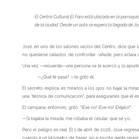
El Centro Cultural El Faro está ubicado en la parroqu
de la ciudad. Desde un auto se espera la llegada de Jo
José, en uno de los salones vacíos del Centro, dice que 
no quedarse callados, de confrontar −añade, pero aclara q
Una vez —recuerda—una persona se le acercó y lo apuntó
—¿Qué te pasa? —le gritó él.
El secreto, explica, es mirarlos a los ojos, no bajar la m
una “técnica de comunicación”, para asegurarles que él est
El campana, entonces, gritó: “¡Ese no! ¡Ese no! ¡Déjalo!”.
—Si bajaba la mirada, me robaba el celular, qué sé yo…
Pero el peligro es real. El 1 de abril de 2026, José regr
cuando a un kilómetro de llegar, vio a mucha gente reunid