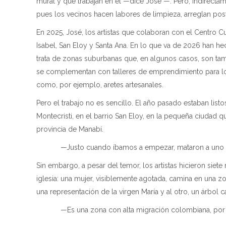
mural y que trabajan en él —dice José —. Pero, indirectam
pues los vecinos hacen labores de limpieza, arreglan poste
En 2025, José, los artistas que colaboran con el Centro Cu
Isabel, San Eloy y Santa Ana. En lo que va de 2026 han hec
trata de zonas suburbanas que, en algunos casos, son tambié
se complementan con talleres de emprendimiento para lo
como, por ejemplo, aretes artesanales.
Pero el trabajo no es sencillo. El año pasado estaban listo
Montecristi, en el barrio San Eloy, en la pequeña ciudad qu
provincia de Manabí.
—Justo cuando íbamos a empezar, mataron a uno de lo
Sin embargo, a pesar del temor, los artistas hicieron siete
iglesia: una mujer, visiblemente agotada, camina en una z
una representación de la virgen María y al otro, un árbol ca
—Es una zona con alta migración colombiana, por eso