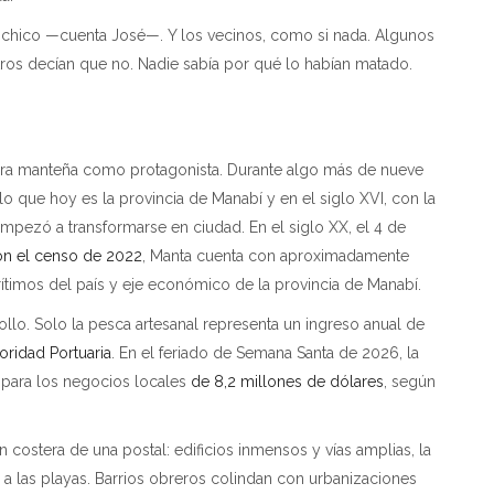
ico —cuenta José—. Y los vecinos, como si nada. Algunos
tros decían que no. Nadie sabía por qué lo habían matado.
ltura manteña como protagonista. Durante algo más de nueve
o que hoy es la provincia de Manabí y en el siglo XVI, con la
pezó a transformarse en ciudad. En el siglo XX, el 4 de
n el censo de 2022
, Manta cuenta con aproximadamente
rítimos del país y eje económico de la provincia de Manabí.
ollo. Solo la pesca artesanal representa un ingreso anual de
oridad Portuaria
. En el feriado de Semana Santa de 2026, la
so para los negocios locales
de 8,2 millones de dólares
, según
ón costera de una postal: edificios inmensos y vías amplias, la
 a las playas. Barrios obreros colindan con urbanizaciones