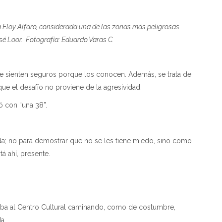
ia Eloy Alfaro, considerada una de las zonas más peligrosas
sé Loor. Fotografía: Eduardo Varas C.
se sienten seguros porque los conocen. Además, se trata de
ue el desafío no proviene de la agresividad.
 con “una 38”.
irada; no para demostrar que no se les tiene miedo, sino como
á ahí, presente.
esaba al Centro Cultural caminando, como de costumbre,
a.