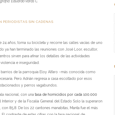
ografía:
Eduardo Varas C.
N PERIODISTAS SIN CADENAS
24 años, toma su bicicleta y recorre las calles vacías de uno
do ya han terminado las reuniones con José Loor, escultor,
ntros sirven para afinar los detalles de las actividades
 violencia e inseguridad.
38 barrios de la parroquia Eloy Alfaro −más conocida como
cesaria. Pero Adrián regresa a casa escoltado por esos
 estacionados y perros vagabundos.
cala nacional, con una
tasa de homicidios por cada 100.000
 Interior y de la Fiscalía General del Estado Solo la superaron
s, con 85,8. De los 22 cantones manabitas, Manta fue el más
El contraste de estas cifras con la tasa nacional de