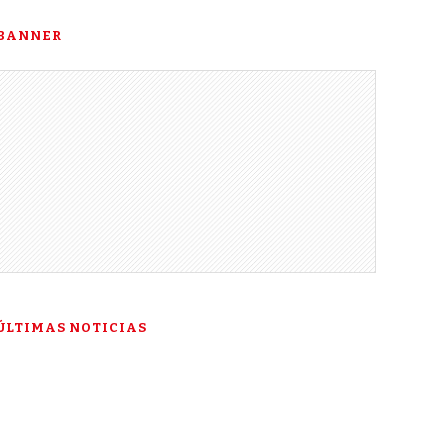
BANNER
ÚLTIMAS NOTICIAS
“Esta es mi última
esperanza”: la historia de
Talía Gonzáles ante la Corte