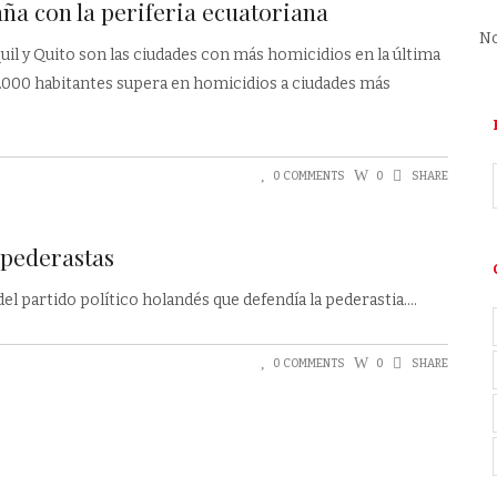
aña con la periferia ecuatoriana
No
uil y Quito son las ciudades con más homicidios en la última
.000 habitantes supera en homicidios a ciudades más
0 COMMENTS
0
SHARE
 pederastas
del partido político holandés que defendía la pederastia.
0 COMMENTS
0
SHARE