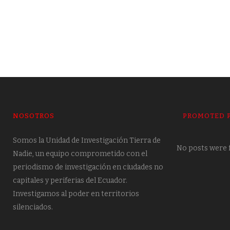
NOSOTROS
PROMOTED 
Somos la Unidad de Investigación Tierra de
No posts were 
Nadie, un equipo comprometido con el
periodismo de investigación en ciudades no
capitales y periferias del Ecuador.
Investigamos al poder en territorios
silenciados.