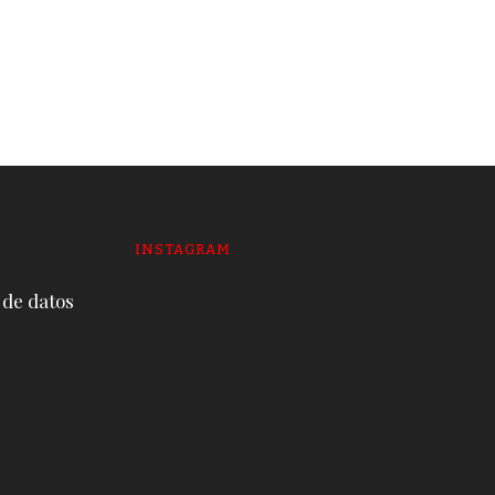
envuelve a la mitad de
alcaldes y prefectos
19 DE JUNE DE 2026
INSTAGRAM
 de datos