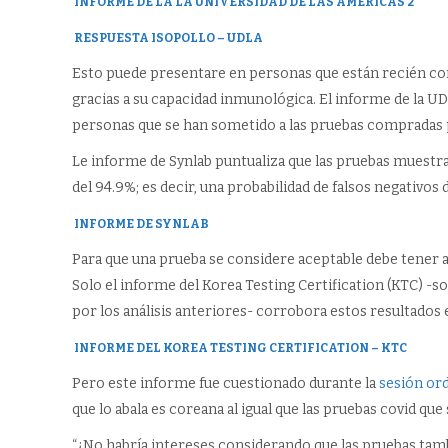
INFORME DE LA
LA UNIVERSIDAD DE LAS AMÉRICAS
2
RESPUESTA ISOPOLLO – UDLA
Esto puede presentare en personas que están recién con
gracias a su capacidad inmunológica. El informe de la UDL
personas que se han sometido a las pruebas compradas p
Le informe de Synlab puntualiza que las pruebas muestran
del 94.9%; es decir, una probabilidad de falsos negativos d
INFORME DE SYNLAB
Para que una prueba se considere aceptable debe tener al
Solo el informe del Korea Testing Certification (KTC) -so
por los análisis anteriores- corrobora estos resultados 
INFORME DEL KOREA TESTING CERTIFICATION – KTC
Pero este informe fue cuestionado durante la
sesión ord
que lo abala es coreana al igual que las pruebas covid qu
“¿No habría intereses considerando que las pruebas tam