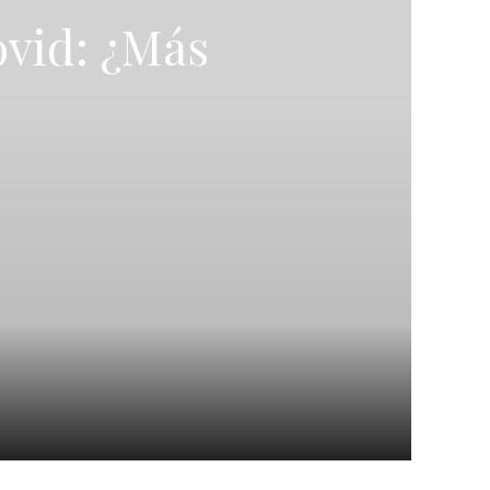
ovid: ¿Más