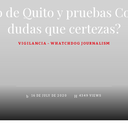
 de Quito y pruebas C
dudas que certezas?
VIGILANCIA - WHATCHDOG JOURNALISM
16 DE JULY DE 2020
4349
VIEWS