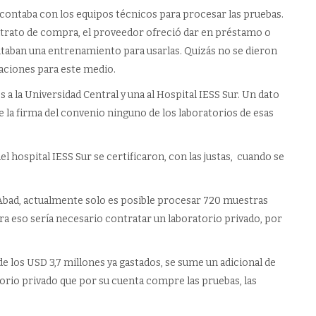
 contaba con los equipos técnicos para procesar las pruebas.
ontrato de compra, el proveedor ofreció dar en préstamo o
itaban una entrenamiento para usarlas. Quizás no se dieron
araciones para este medio.
 a la Universidad Central y una al Hospital IESS Sur. Un dato
 la firma del convenio ninguno de los laboratorios de esas
el hospital IESS Sur se certificaron, con las justas, cuando se
 Abad, actualmente solo es posible procesar 720 muestras
ara eso sería necesario contratar un laboratorio privado, por
e los USD 3,7 millones ya gastados, se sume un adicional de
orio privado que por su cuenta compre las pruebas, las