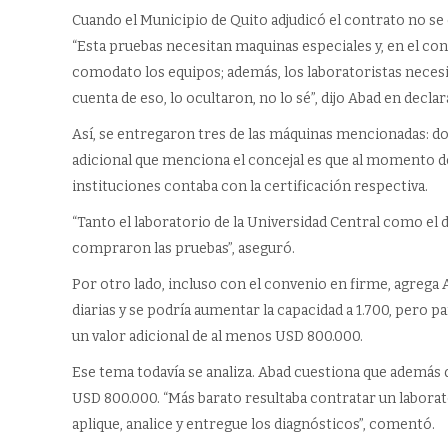
Cuando el Municipio de Quito adjudicó el contrato no se
“Esta pruebas necesitan maquinas especiales y, en el c
comodato los equipos; además, los laboratoristas neces
cuenta de eso, lo ocultaron, no lo sé”, dijo Abad en decl
Así, se entregaron tres de las máquinas mencionadas: dos
adicional que menciona el concejal es que al momento de
instituciones contaba con la certificación respectiva.
“Tanto el laboratorio de la Universidad Central como el d
compraron las pruebas”, aseguró.
Por otro lado, incluso con el convenio en firme, agrega
diarias y se podría aumentar la capacidad a 1.700, pero p
un valor adicional de al menos USD 800.000.
Ese tema todavía se analiza. Abad cuestiona que además d
USD 800.000. “Más barato resultaba contratar un laborat
aplique, analice y entregue los diagnósticos”, comentó.