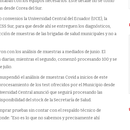
ontaban con los equipos necesarios. Este detalle no se tomó
s desde Corea del Sur.
 convenios la Universidad Central del Ecuador (UCE), la
ESS Sur, para que desde ahí se entreguen los diagnósticos,
cción de muestras de las brigadas de salud municipales y no a
on con los análisis de muestras a mediados de junio. El
diarias; mientras el segundo, comenzó procesando 100 y se
 julio.
suspendió el análisis de muestras Covid a inicios de este
procesamiento de los test ofrecidos por el Municipio desde
Universidad Central anunció que seguirá procesando las
sponibilidad del stock de la Secretaría de Salud.
mprar pruebas sin contar con el respaldo técnico de
onde: “Eso es lo que no sabemos y precisamente ahí