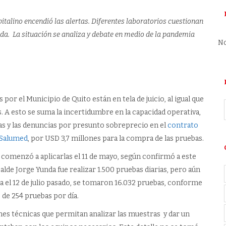
apitalino encendió las alertas. Diferentes laboratorios cuestionan
alda. La situación se analiza y debate en medio de la pandemia
No
or el Municipio de Quito están en tela de juicio, al igual que
 A esto se suma la incertidumbre en la capacidad operativa,
bas y las denuncias por presunto sobreprecio en el
contrato
a Salumed
, por USD 3,7 millones para la compra de las pruebas.
comenzó a aplicarlas el 11 de mayo, según confirmó a este
lcalde Jorge Yunda fue realizar 1.500 pruebas diarias, pero aún
ta el 12 de julio pasado, se tomaron 16.032 pruebas, conforme
o de 254 pruebas por día.
ones técnicas que permitan analizar las muestras y dar un