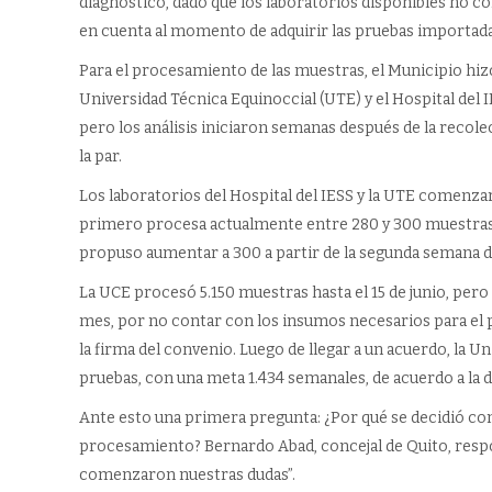
diagnóstico, dado que los laboratorios disponibles no c
en cuenta al momento de adquirir las pruebas importada
Para el procesamiento de las muestras, el Municipio hizo
Universidad Técnica Equinoccial (UTE) y el Hospital del I
pero los análisis iniciaron semanas después de la recole
la par.
Los laboratorios del Hospital del IESS y la UTE comenzar
primero procesa actualmente entre 280 y 300 muestras 
propuso aumentar a 300 a partir de la segunda semana de
La UCE procesó 5.150 muestras hasta el 15 de junio, pero 
mes, por no contar con los insumos necesarios para el 
la firma del convenio. Luego de llegar a un acuerdo, la 
pruebas, con una meta 1.434 semanales, de acuerdo a la di
Ante esto una primera pregunta: ¿Por qué se decidió co
procesamiento? Bernardo Abad, concejal de Quito, resp
comenzaron nuestras dudas”.